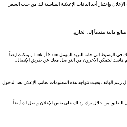
 الإعلان وإختيار أحد الباقات الإعلانية المناسبة لك من حيث السعر
لغ مالية مقدماً إلى الخارج.
يمكنك القيام بتفقد بريدك الإلكتروني في خانة البريد المهمل( Spam أو Junk ) بدلا من البريد الوارد( Inbox )إذ يمكن أن تنتقل الردود على إعلاناتك في الوسيط إلى خانة البريد المهمل Spam أو Junk و يمكنك ايضاً
قم هاتفك ليتمكن الآخرون من التواصل معك عن طريق الإتصال.
رقم الهاتف بحيث تتواجد هذه المعلومات بجانب الإعلان بعد الدخول
لى التعليق من خلال ترك رد لك على نفس الإعلان ويصل لك أيضاً